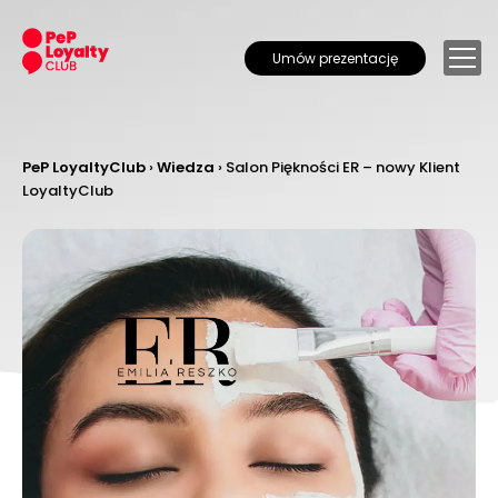
Umów prezentację
PeP LoyaltyClub
›
Wiedza
›
Salon Piękności ER – nowy Klient
LoyaltyClub